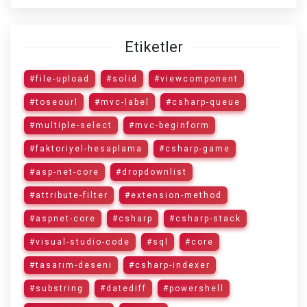
Etiketler
#file-upload
#solid
#viewcomponent
#toseourl
#mvc-label
#csharp-queue
#multiple-select
#mvc-beginform
#faktoriyel-hesaplama
#csharp-game
#asp-net-core
#dropdownlist
#attribute-filter
#extension-method
#aspnet-core
#csharp
#csharp-stack
#visual-studio-code
#sql
#core
#tasarım-deseni
#csharp-indexer
#substring
#datediff
#powershell