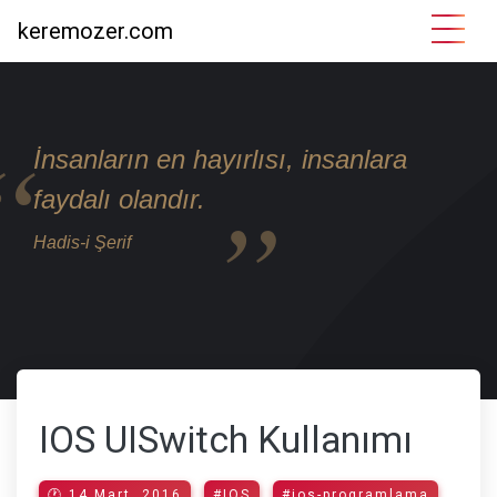
keremozer.com
İnsanların en hayırlısı, insanlara
faydalı olandır.
Hadis-i Şerif
IOS UISwitch Kullanımı
🕐 14 Mart, 2016
#IOS
#ios-programlama