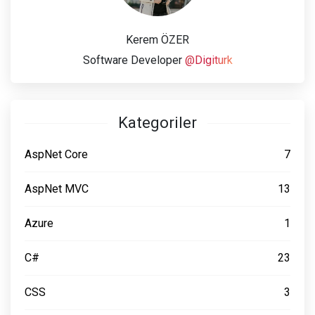
Kerem ÖZER
Software Developer
@Digiturk
Kategoriler
AspNet Core
7
AspNet MVC
13
Azure
1
C#
23
CSS
3