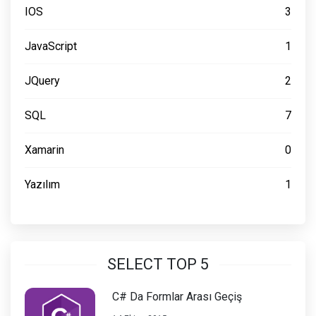
IOS
3
JavaScript
1
JQuery
2
SQL
7
Xamarin
0
Yazılım
1
SELECT TOP 5
C# Da Formlar Arası Geçiş