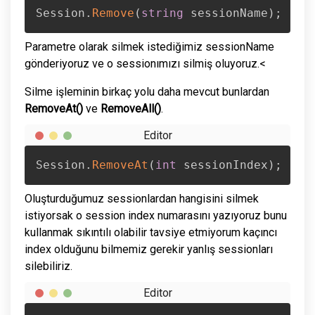
Session
.
Remove
(
string
 sessionName
)
;
Parametre olarak silmek istediğimiz sessionName
gönderiyoruz ve o sessionımızı silmiş oluyoruz.<
Silme işleminin birkaç yolu daha mevcut bunlardan
RemoveAt()
ve
RemoveAll()
.
Session
.
RemoveAt
(
int
 sessionIndex
)
;
Oluşturduğumuz sessionlardan hangisini silmek
istiyorsak o session index numarasını yazıyoruz bunu
kullanmak sıkıntılı olabilir tavsiye etmiyorum kaçıncı
index olduğunu bilmemiz gerekir yanlış sessionları
silebiliriz.