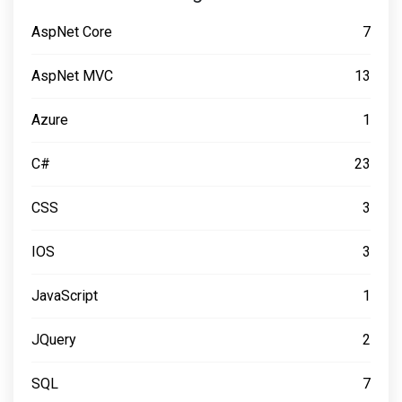
AspNet Core
7
AspNet MVC
13
Azure
1
C#
23
CSS
3
IOS
3
JavaScript
1
JQuery
2
SQL
7