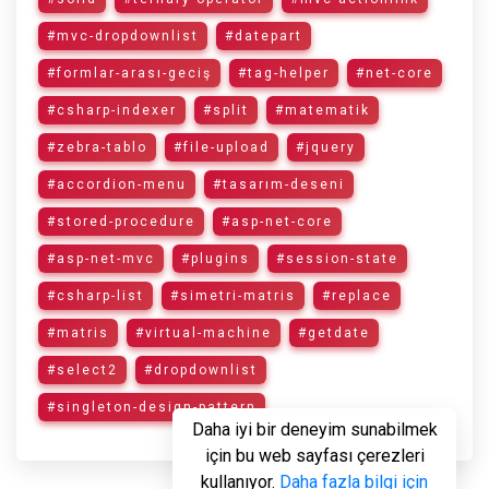
#mvc-dropdownlist
#datepart
#formlar-arası-geciş
#tag-helper
#net-core
#csharp-indexer
#split
#matematik
#zebra-tablo
#file-upload
#jquery
#accordion-menu
#tasarım-deseni
#stored-procedure
#asp-net-core
#asp-net-mvc
#plugins
#session-state
#csharp-list
#simetri-matris
#replace
#matris
#virtual-machine
#getdate
#select2
#dropdownlist
#singleton-design-pattern
Daha iyi bir deneyim sunabilmek
için bu web sayfası çerezleri
kullanıyor.
Daha fazla bilgi için