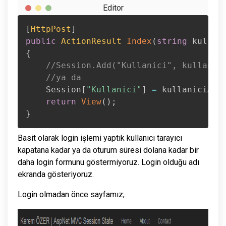
[
HttpPost
]
public
ActionResult
Index
(
string
 kullan
{
//Session.Add("Kullanici", kullanic
//ya da
    Session
[
"Kullanici"
]
=
 kullaniciAd
;
return
View
(
)
;
}
Basit olarak login işlemi yaptık kullanıcı tarayıcı
kapatana kadar ya da oturum süresi dolana kadar bir
daha login formunu göstermiyoruz. Login olduğu adı
ekranda gösteriyoruz.
Login olmadan önce sayfamız;