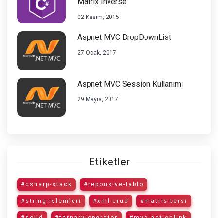
Matrix Inverse
02 Kasım, 2015
Aspnet MVC DropDownList
27 Ocak, 2017
Aspnet MVC Session Kullanımı
29 Mayıs, 2017
Etiketler
#csharp-stack
#reponsive-tablo
#string-islemleri
#xml-crud
#matris-tersi
#solid
#ternary-operator
#mvc-actionlink