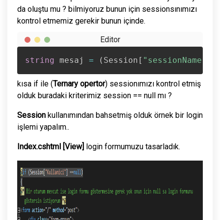
da oluştu mu ? bilmiyoruz bunun için sessionsınımızı
kontrol etmemiz gerekir bunun içinde.
string
 mesaj 
=
(
Session
[
"sessionName"
]
kısa if ile (
Ternary opertor
) sessionımızı kontrol etmiş
olduk buradaki kriterimiz session == null mı ?
Session
kullanımından bahsetmiş olduk örnek bir login
işlemi yapalım..
Index.cshtml [View]
login formumuzu tasarladık.