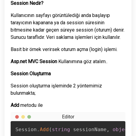
Session Nedir?
Kullanıcının sayfayı görüntülediği anda başlayıp
tarayıcının kapanana ya da session süresinin
bitmesine kadar geçen süreye session (oturum) denir.
Sunucu taraflıdır. Veri saklama işlemleri için kullanılır.
Basit bir örnek verirsek oturum açma (login) işlemi.
Asp.net MVC Session
Kullanımına göz atalım..
Session Oluşturma
Session oluşturma işleminde 2 yöntemimiz
bulunmakta;
Add
metodu ile
Session
.
Add
(
string
 sessionName
,
object
 