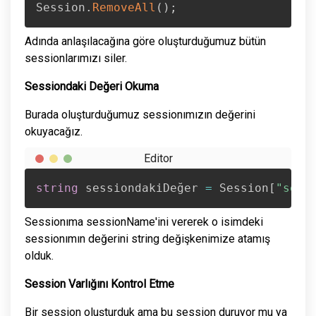
Session
.
RemoveAll
(
)
;
Adında anlaşılacağına göre oluşturduğumuz bütün
sessionlarımızı siler.
Sessiondaki Değeri Okuma
Burada oluşturduğumuz sessionımızın değerini
okuyacağız.
string
 sessiondakiDeğer 
=
 Session
[
"sess
Sessionıma sessionName'ini vererek o isimdeki
sessionımın değerini string değişkenimize atamış
olduk.
Session Varlığını Kontrol Etme
Bir session oluşturduk ama bu session duruyor mu ya