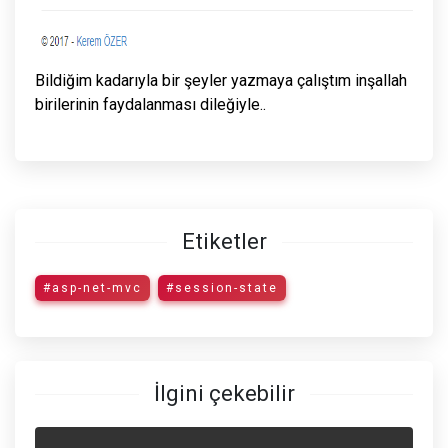
Bildiğim kadarıyla bir şeyler yazmaya çalıştım inşallah
birilerinin faydalanması dileğiyle..
Etiketler
#asp-net-mvc
#session-state
İlgini çekebilir