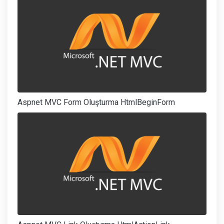
Aspnet MVC Form Oluşturma HtmlBeginForm