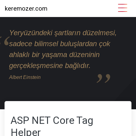
keremozer.com
Yeryüzündeki şartların düzelmesi,
sadece bilimsel buluşlardan çok
ahlaklı bir yaşama düzeninin
gerçekleşmesine bağlıdır.
Albert Einstein
ASP NET Core Tag
Helper