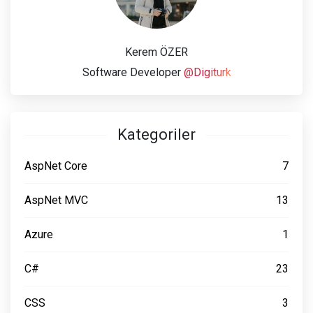
Kerem ÖZER
Software Developer
@Digiturk
Kategoriler
AspNet Core
7
AspNet MVC
13
Azure
1
C#
23
CSS
3