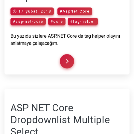
🕐 17 Şubat, 2018
#AspNet Core
#asp-net-core
#core
#tag-helper
Bu yazıda sizlere ASP.NET Core da tag helper olayını
anlatmaya çalışacağım.
ASP NET Core
Dropdownlist Multiple
Select