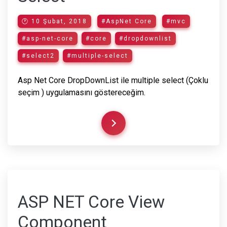
🕐 10 Şubat, 2018
#AspNet Core
#mvc
#asp-net-core
#core
#dropdownlist
#select2
#multiple-select
Asp Net Core DropDownList ile multiple select (Çoklu
seçim ) uygulamasını göstereceğim.
ASP NET Core View
Component