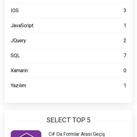
IOS
3
JavaScript
1
JQuery
2
SQL
7
Xamarin
0
Yazılım
1
SELECT TOP 5
C# Da Formlar Arası Geçiş