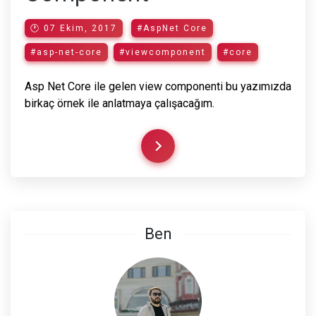
🕐 07 Ekim, 2017
#AspNet Core
#asp-net-core
#viewcomponent
#core
Asp Net Core ile gelen view componenti bu yazımızda
birkaç örnek ile anlatmaya çalışacağım.
Ben