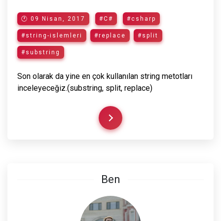
🕐 09 Nisan, 2017
#C#
#csharp
#string-islemleri
#replace
#split
#substring
Son olarak da yine en çok kullanılan string metotları
inceleyeceğiz.(substring, split, replace)
Ben