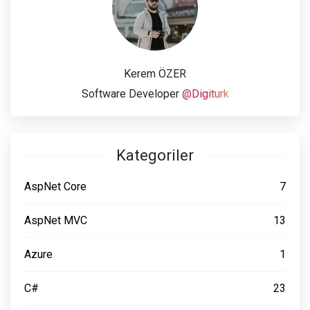
Kerem ÖZER
Software Developer
@Digiturk
Kategoriler
AspNet Core
7
AspNet MVC
13
Azure
1
C#
23