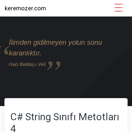
keremozer.com
İlimden gidilmeyen yolun sonu
karanlıktır.
Hacı Bektaş-i Veli
C# String Sınıfı Metotları
4