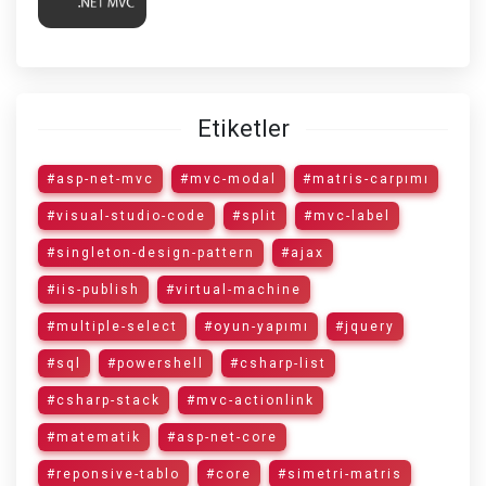
Etiketler
#asp-net-mvc
#mvc-modal
#matris-carpımı
#visual-studio-code
#split
#mvc-label
#singleton-design-pattern
#ajax
#iis-publish
#virtual-machine
#multiple-select
#oyun-yapımı
#jquery
#sql
#powershell
#csharp-list
#csharp-stack
#mvc-actionlink
#matematik
#asp-net-core
#reponsive-tablo
#core
#simetri-matris