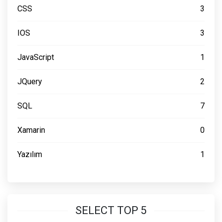
CSS
3
IOS
3
JavaScript
1
JQuery
2
SQL
7
Xamarin
0
Yazılım
1
SELECT TOP 5