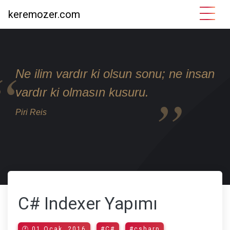
keremozer.com
Ne ilim vardır ki olsun sonu; ne insan
vardır ki olmasın kusuru.
Piri Reis
C# Indexer Yapımı
🕐 01 Ocak, 2016
#C#
#csharp