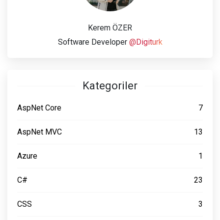
Kerem ÖZER
Software Developer
@Digiturk
Kategoriler
AspNet Core
7
AspNet MVC
13
Azure
1
C#
23
CSS
3