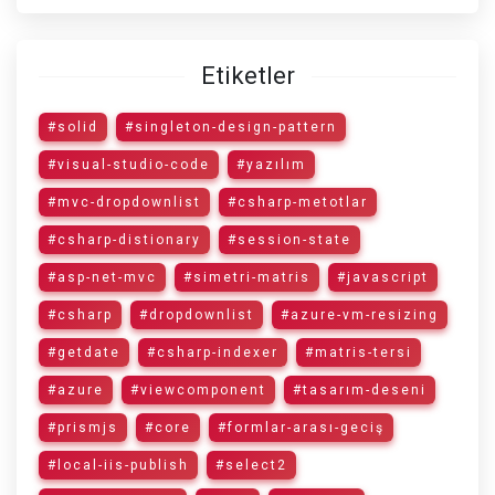
Etiketler
#solid
#singleton-design-pattern
#visual-studio-code
#yazılım
#mvc-dropdownlist
#csharp-metotlar
#csharp-distionary
#session-state
#asp-net-mvc
#simetri-matris
#javascript
#csharp
#dropdownlist
#azure-vm-resizing
#getdate
#csharp-indexer
#matris-tersi
#azure
#viewcomponent
#tasarım-deseni
#prismjs
#core
#formlar-arası-geciş
#local-iis-publish
#select2