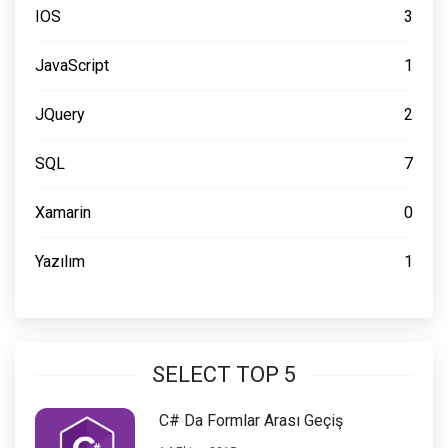
IOS
3
JavaScript
1
JQuery
2
SQL
7
Xamarin
0
Yazılım
1
SELECT TOP 5
C# Da Formlar Arası Geçiş