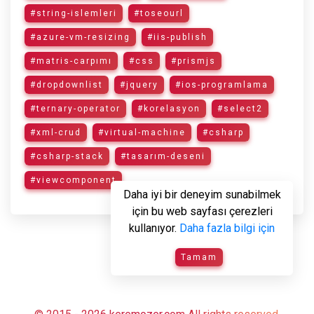
#string-islemleri
#toseourl
#azure-vm-resizing
#iis-publish
#matris-carpımı
#css
#prismjs
#dropdownlist
#jquery
#ios-programlama
#ternary-operator
#korelasyon
#select2
#xml-crud
#virtual-machine
#csharp
#csharp-stack
#tasarım-deseni
#viewcomponent
Daha iyi bir deneyim sunabilmek
için bu web sayfası çerezleri
kullanıyor.
Daha fazla bilgi için
Tamam