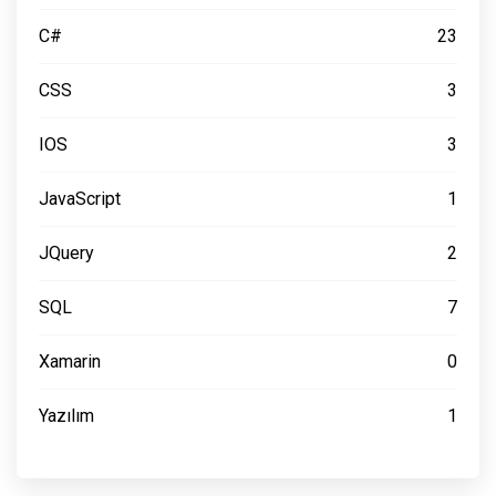
C#
23
CSS
3
IOS
3
JavaScript
1
JQuery
2
SQL
7
Xamarin
0
Yazılım
1