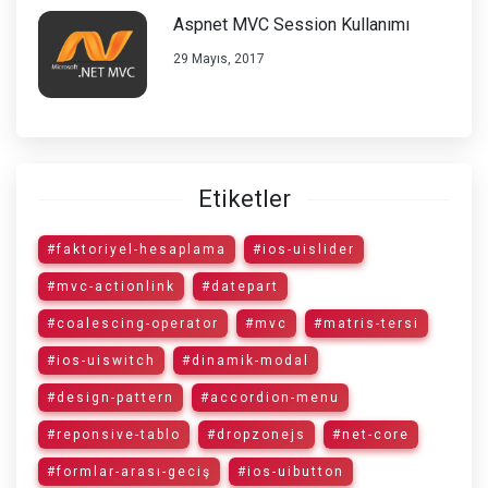
Aspnet MVC Session Kullanımı
29 Mayıs, 2017
Etiketler
#faktoriyel-hesaplama
#ios-uislider
#mvc-actionlink
#datepart
#coalescing-operator
#mvc
#matris-tersi
#ios-uiswitch
#dinamik-modal
#design-pattern
#accordion-menu
#reponsive-tablo
#dropzonejs
#net-core
#formlar-arası-geciş
#ios-uibutton