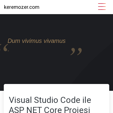
keremozer.com
Dum vivimus vivamus
-
Visual Studio Code ile
ASP NET Core Projesi