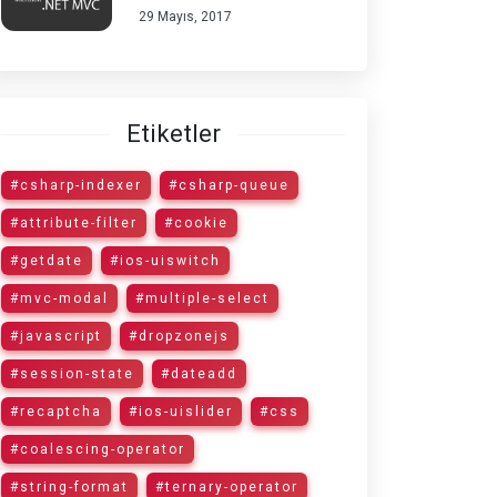
29 Mayıs, 2017
Etiketler
#csharp-indexer
#csharp-queue
#attribute-filter
#cookie
#getdate
#ios-uiswitch
#mvc-modal
#multiple-select
#javascript
#dropzonejs
#session-state
#dateadd
#recaptcha
#ios-uislider
#css
#coalescing-operator
#string-format
#ternary-operator