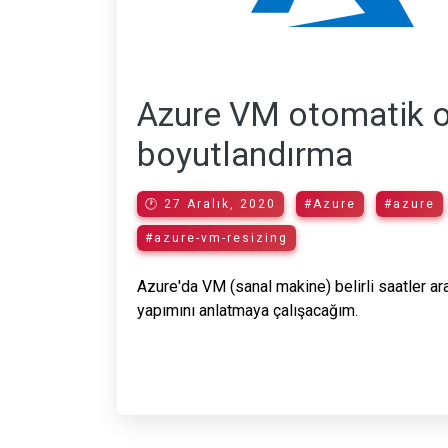
Azure VM otomatik o
boyutlandırma
🕐 27 Aralık, 2020
#Azure
#azure
#azure-vm-resizing
Azure'da VM (sanal makine) belirli saatler ar
yapımını anlatmaya çalışacağım.