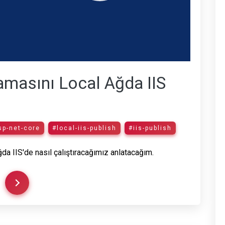
masını Local Ağda IIS
sp-net-core
#local-iis-publish
#iis-publish
a IIS'de nasıl çalıştıracağımız anlatacağım.