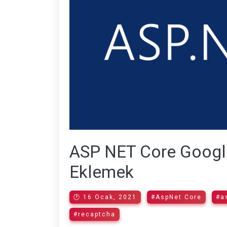
ASP NET Core Goog
Eklemek
🕐 16 Ocak, 2021
#AspNet Core
#a
#recaptcha