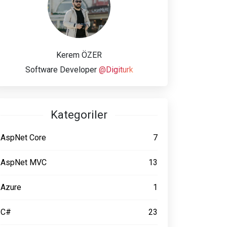
Kerem ÖZER
Software Developer
@Digiturk
Kategoriler
AspNet Core
7
AspNet MVC
13
Azure
1
C#
23