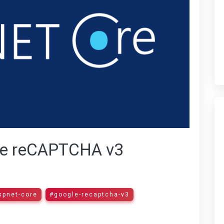
le reCAPTCHA v3
spnet-core
#google-recaptcha-v3