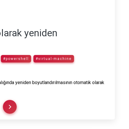
larak yeniden
#powershell
#virtual-machine
alığında yeniden boyutlandırılmasının otomatik olarak