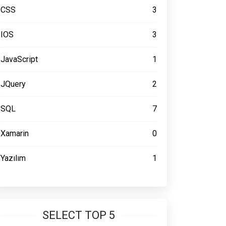
CSS
3
IOS
3
JavaScript
1
JQuery
2
SQL
7
Xamarin
0
Yazılım
1
SELECT TOP 5