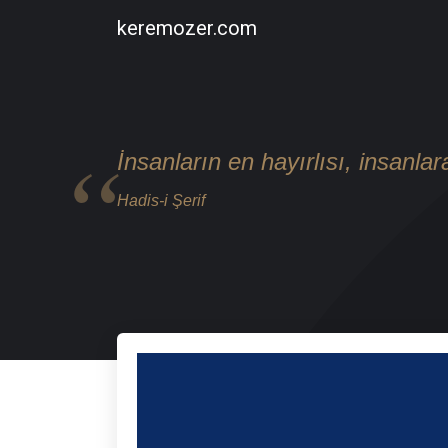
keremozer.com
İnsanların en hayırlısı, insanlar
Hadis-i Şerif