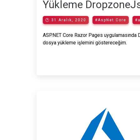
Yükleme DropzoneJ
🕐 31 Aralık, 2020
#AspNet Core
#a
ASP.NET Core Razor Pages uygulamasında Dro
dosya yükleme işlemini göstereceğim.