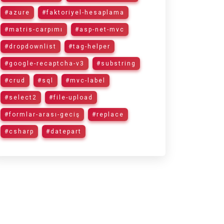
#azure
#faktoriyel-hesaplama
#matris-carpımı
#asp-net-mvc
#dropdownlist
#tag-helper
#google-recaptcha-v3
#substring
#crud
#sql
#mvc-label
#select2
#file-upload
#formlar-arası-geciş
#replace
#csharp
#datepart