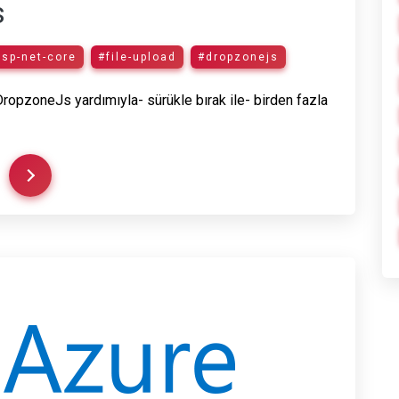
s
sp-net-core
#file-upload
#dropzonejs
pzoneJs yardımıyla- sürükle bırak ile- birden fazla