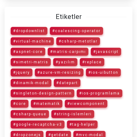
Etiketler
#dropdownlist
#coalescing-operator
#virtual-machine
#csharp-metotlar
#aspnet-core
#matris-carpımı
#javascript
#simetri-matris
#yazılım
#replace
#jquery
#azure-vm-resizing
#ios-uibutton
#dinamik-modal
#datepart
#singleton-design-pattern
#ios-programlama
#core
#matematik
#viewcomponent
#csharp-queue
#string-islemleri
#google-recaptcha-v3
#tag-helper
#dropzonejs
#getdate
#mvc-modal