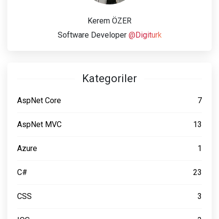
Kerem ÖZER
Software Developer
@Digiturk
Kategoriler
AspNet Core
7
AspNet MVC
13
Azure
1
C#
23
CSS
3