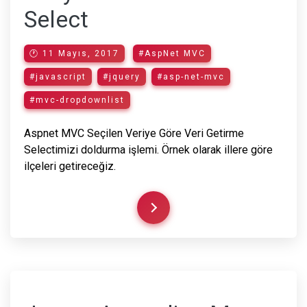
Select
🕐 11 Mayıs, 2017
#AspNet MVC
#javascript
#jquery
#asp-net-mvc
#mvc-dropdownlist
Aspnet MVC Seçilen Veriye Göre Veri Getirme
Selectimizi doldurma işlemi. Örnek olarak illere göre
ilçeleri getireceğiz.