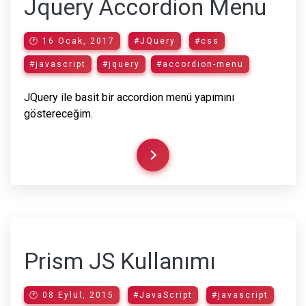
Jquery Accordion Menu
🕐 16 Ocak, 2017
#JQuery
#css
#javascript
#jquery
#accordion-menu
JQuery ile basit bir accordion menü yapımını
göstereceğim.
Prism JS Kullanımı
🕐 08 Eylül, 2015
#JavaScript
#javascript