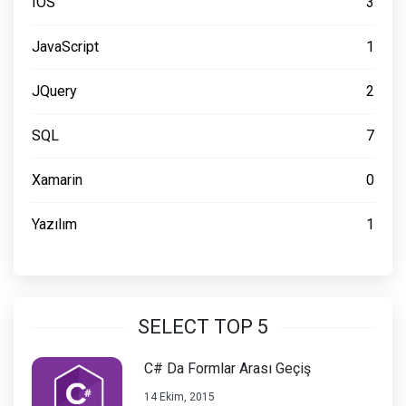
IOS
3
JavaScript
1
JQuery
2
SQL
7
Xamarin
0
Yazılım
1
SELECT TOP 5
C# Da Formlar Arası Geçiş
14 Ekim, 2015