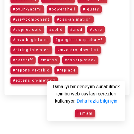
#oyun-yapımı
#powershell
#jquery
#viewcomponent
#css-animation
#aspnet-core
#solid
#crud
#core
#mvc-beginform
#google-recaptcha-v3
#string-islemleri
#mvc-dropdownlist
#datediff
#matris
#csharp-stack
#reponsive-tablo
#replace
#extension-method
Daha iyi bir deneyim sunabilmek
için bu web sayfası çerezleri
kullanıyor.
Daha fazla bilgi için
Tamam