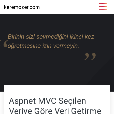
keremozer.com
Birinin sizi sevmediğini ikinci kez
öğretmesine izin vermeyin.
-
Aspnet MVC Seçilen
Veriye Göre Veri Getirme