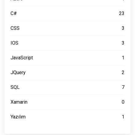
C#
23
CSS
3
IOS
3
JavaScript
1
JQuery
2
SQL
7
Xamarin
0
Yazılım
1