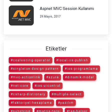
Aspnet MVC Session Kullanımı
29 Mayıs, 2017
Etiketler
#coalescing-operator
#local-iis-publish
#singleton-design-pattern
#ios-programlama
#mvc-actionlink
#azure
#dinamik-modal
#net-core
#ios-uicontrol
#csharp-distionary
#multiple-select
#faktoriyel-hesaplama
#yazılım
#substring
#matris-tersi
#tag-helper