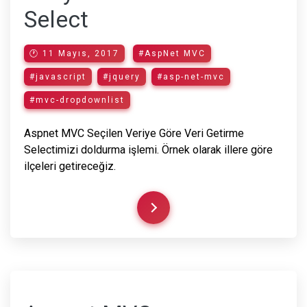
Select
🕐 11 Mayıs, 2017
#AspNet MVC
#javascript
#jquery
#asp-net-mvc
#mvc-dropdownlist
Aspnet MVC Seçilen Veriye Göre Veri Getirme
Selectimizi doldurma işlemi. Örnek olarak illere göre
ilçeleri getireceğiz.