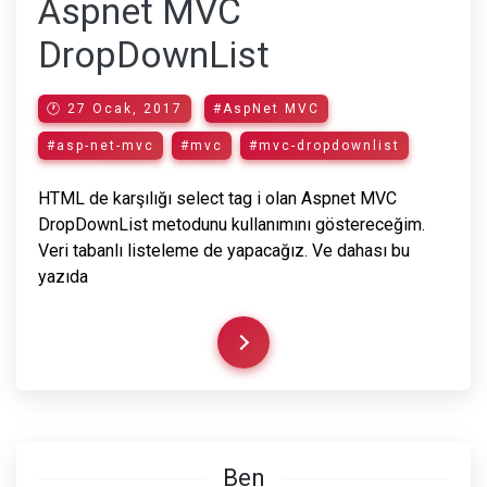
Aspnet MVC
DropDownList
🕐 27 Ocak, 2017
#AspNet MVC
#asp-net-mvc
#mvc
#mvc-dropdownlist
HTML de karşılığı select tag i olan Aspnet MVC
DropDownList metodunu kullanımını göstereceğim.
Veri tabanlı listeleme de yapacağız. Ve dahası bu
yazıda
Ben