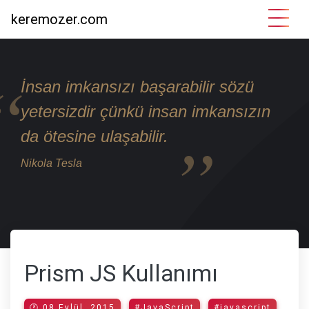
keremozer.com
İnsan imkansızı başarabilir sözü
yetersizdir çünkü insan imkansızın
da ötesine ulaşabilir.
Nikola Tesla
Prism JS Kullanımı
🕐 08 Eylül, 2015
#JavaScript
#javascript