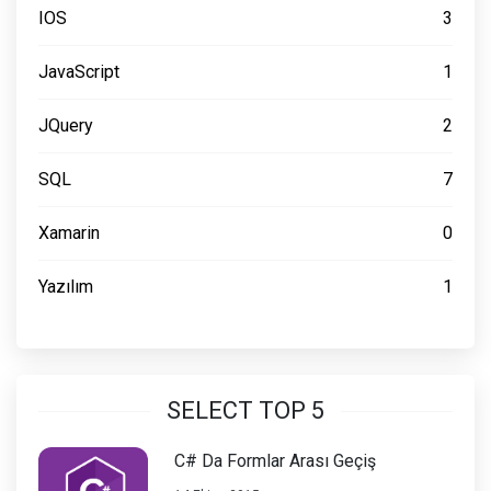
IOS
3
JavaScript
1
JQuery
2
SQL
7
Xamarin
0
Yazılım
1
SELECT TOP 5
C# Da Formlar Arası Geçiş