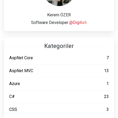
Kerem ÖZER
Software Developer
@Digiturk
Kategoriler
AspNet Core
7
AspNet MVC
13
Azure
1
C#
23
CSS
3