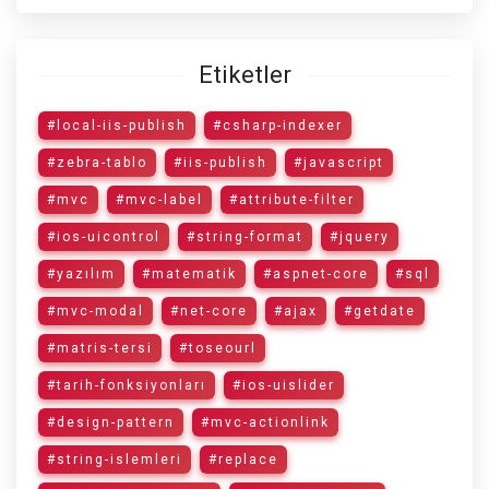
Etiketler
#local-iis-publish
#csharp-indexer
#zebra-tablo
#iis-publish
#javascript
#mvc
#mvc-label
#attribute-filter
#ios-uicontrol
#string-format
#jquery
#yazılım
#matematik
#aspnet-core
#sql
#mvc-modal
#net-core
#ajax
#getdate
#matris-tersi
#toseourl
#tarih-fonksiyonları
#ios-uislider
#design-pattern
#mvc-actionlink
#string-islemleri
#replace