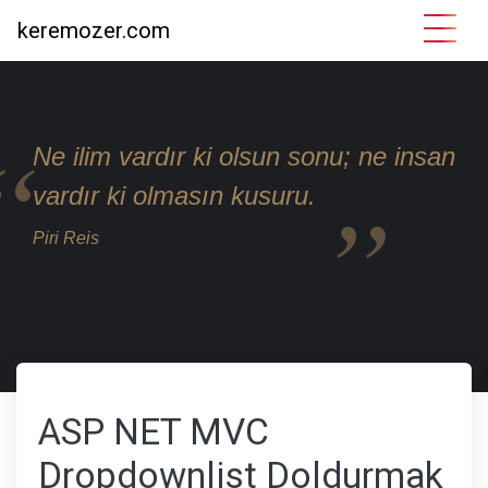
keremozer.com
Ne ilim vardır ki olsun sonu; ne insan
vardır ki olmasın kusuru.
Piri Reis
ASP NET MVC
Dropdownlist Doldurmak