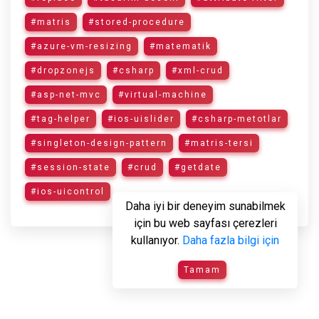
#matris
#stored-procedure
#azure-vm-resizing
#matematik
#dropzonejs
#csharp
#xml-crud
#asp-net-mvc
#virtual-machine
#tag-helper
#ios-uislider
#csharp-metotlar
#singleton-design-pattern
#matris-tersi
#session-state
#crud
#getdate
#ios-uicontrol
Daha iyi bir deneyim sunabilmek
için bu web sayfası çerezleri
kullanıyor.
Daha fazla bilgi için
Tamam