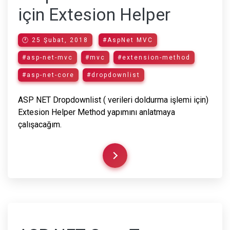
için Extesion Helper
🕐 25 Şubat, 2018
#AspNet MVC
#asp-net-mvc
#mvc
#extension-method
#asp-net-core
#dropdownlist
ASP NET Dropdownlist ( verileri doldurma işlemi için)
Extesion Helper Method yapımını anlatmaya
çalışacağım.