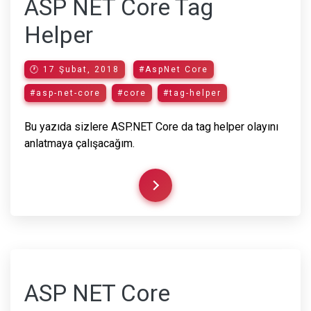
ASP NET Core Tag
Helper
🕐 17 Şubat, 2018
#AspNet Core
#asp-net-core
#core
#tag-helper
Bu yazıda sizlere ASP.NET Core da tag helper olayını
anlatmaya çalışacağım.
ASP NET Core