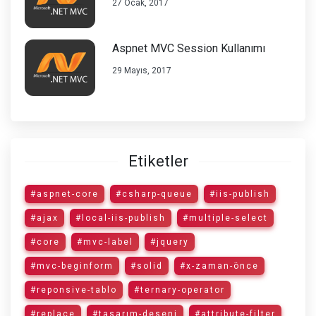
27 Ocak, 2017
Aspnet MVC Session Kullanımı
29 Mayıs, 2017
Etiketler
#aspnet-core
#csharp-queue
#iis-publish
#ajax
#local-iis-publish
#multiple-select
#core
#mvc-label
#jquery
#mvc-beginform
#solid
#x-zaman-önce
#reponsive-tablo
#ternary-operator
#replace
#tasarım-deseni
#attribute-filter