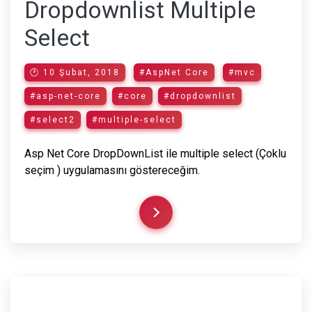
Dropdownlist Multiple
Select
🕐 10 Şubat, 2018
#AspNet Core
#mvc
#asp-net-core
#core
#dropdownlist
#select2
#multiple-select
Asp Net Core DropDownList ile multiple select (Çoklu
seçim ) uygulamasını göstereceğim.