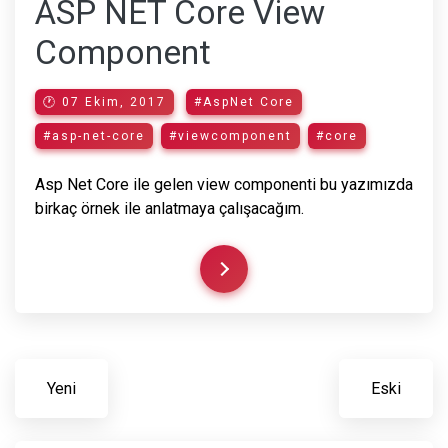
ASP NET Core View
Component
🕐 07 Ekim, 2017
#AspNet Core
#asp-net-core
#viewcomponent
#core
Asp Net Core ile gelen view componenti bu yazımızda
birkaç örnek ile anlatmaya çalışacağım.
Yeni
Eski