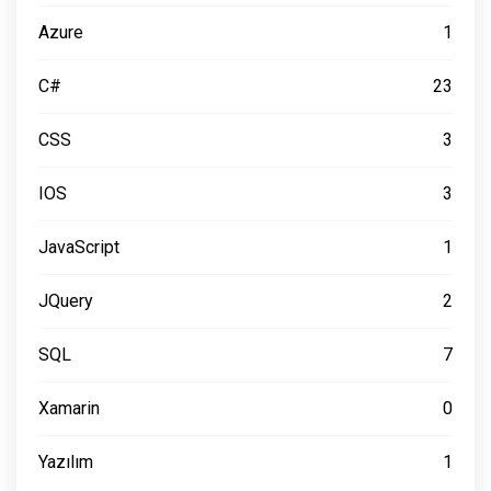
Azure
1
C#
23
CSS
3
IOS
3
JavaScript
1
JQuery
2
SQL
7
Xamarin
0
Yazılım
1