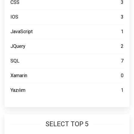
CSS
3
IOS
3
JavaScript
1
JQuery
2
SQL
7
Xamarin
0
Yazılım
1
SELECT TOP 5