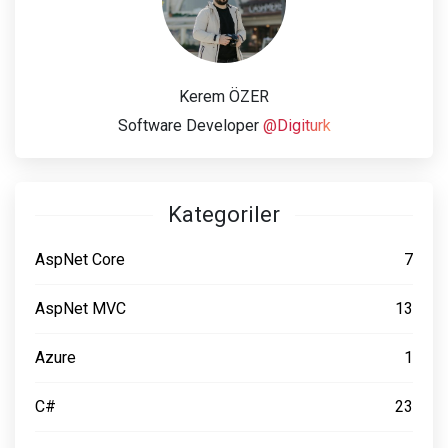
Kerem ÖZER
Software Developer
@Digiturk
Kategoriler
AspNet Core
7
AspNet MVC
13
Azure
1
C#
23