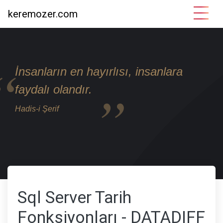
keremozer.com
İnsanların en hayırlısı, insanlara
faydalı olandır.
Hadis-i Şerif
Sql Server Tarih
Fonksiyonları - DATADIFF