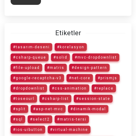
Etiketler
#tasarım-deseni
#korelasyon
#csharp-queue
#solid
#mvc-dropdownlist
#file-upload
#matris
#design-pattern
#google-recaptcha-v3
#net-core
#prismjs
#dropdownlist
#css-animation
#replace
#toseourl
#csharp-list
#session-state
#split
#asp-net-mvc
#dinamik-modal
#sql
#select2
#matris-tersi
#ios-uibutton
#virtual-machine