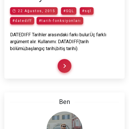
🕐 22 Ağustos, 2015
#SQL
#sql
#datediff
#tarih-fonksiyonları
DATEDIFF Tarihler arasındaki farkı bulur.Üç farklı
argüment alır. Kullanımı: DATADIFF(tarih
bölümü,başlangıç tarihi,bitiş tarihi).
Ben