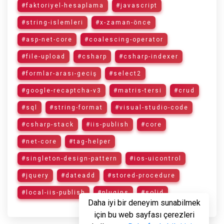
#faktoriyel-hesaplama
#javascript
#string-islemleri
#x-zaman-önce
#asp-net-core
#coalescing-operator
#file-upload
#csharp
#csharp-indexer
#formlar-arası-geciş
#select2
#google-recaptcha-v3
#matris-tersi
#crud
#sql
#string-format
#visual-studio-code
#csharp-stack
#iis-publish
#core
#net-core
#tag-helper
#singleton-design-pattern
#ios-uicontrol
#jquery
#dateadd
#stored-procedure
#local-iis-publish
#plugins
#solid
Daha iyi bir deneyim sunabilmek
için bu web sayfası çerezleri