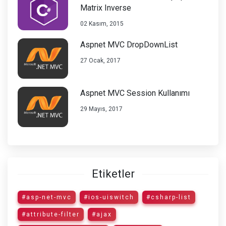
Matrix Inverse
02 Kasım, 2015
Aspnet MVC DropDownList
27 Ocak, 2017
Aspnet MVC Session Kullanımı
29 Mayıs, 2017
Etiketler
#asp-net-mvc
#ios-uiswitch
#csharp-list
#attribute-filter
#ajax