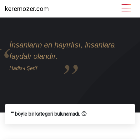
keremozer.com
İnsanların en hayırlısı, insanlara
faydalı olandır.
Hadis-i Şerif
"" böyle bir kategori bulunamadı. 🙄