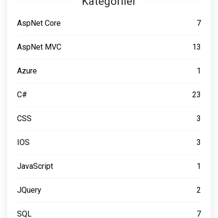
Kategoriler
AspNet Core
7
AspNet MVC
13
Azure
1
C#
23
CSS
3
IOS
3
JavaScript
1
JQuery
2
SQL
7