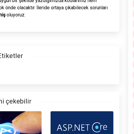
ygun bir şekilde yazdığımızda kodlarımız hem
ok önde olacaktır. İleride ortaya çıkabilecek sorunları
miş
oluyoruz.
Etiketler
ni çekebilir