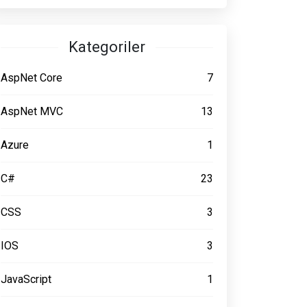
Kategoriler
AspNet Core
7
AspNet MVC
13
Azure
1
C#
23
CSS
3
IOS
3
JavaScript
1