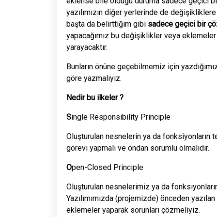
eklense bile olduğu duruma sadece geçici bir
yazılımızın diğer yerlerinde de değişiklikler
başta da belirttiğim gibi
sadece geçici bir ç
yapacağımız bu değişiklikler veya eklemele
yarayacaktır.
Bunların önüne geçebilmemiz için yazdığımız
göre yazmalıyız.
Nedir bu ilkeler ?
S
ingle Responsibility Principle
Oluşturulan nesnelerin ya da fonksiyonların t
görevi yapmalı ve ondan sorumlu olmalıdır.
O
pen-Closed Principle
Oluşturulan nesnelerimiz ya da fonksiyonları
Yazılımımızda (projemizde) önceden yazılan ko
eklemeler yaparak sorunları çözmeliyiz.