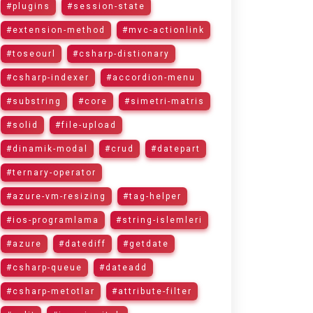
#plugins
#session-state
#extension-method
#mvc-actionlink
#toseourl
#csharp-distionary
#csharp-indexer
#accordion-menu
#substring
#core
#simetri-matris
#solid
#file-upload
#dinamik-modal
#crud
#datepart
#ternary-operator
#azure-vm-resizing
#tag-helper
#ios-programlama
#string-islemleri
#azure
#datediff
#getdate
#csharp-queue
#dateadd
#csharp-metotlar
#attribute-filter