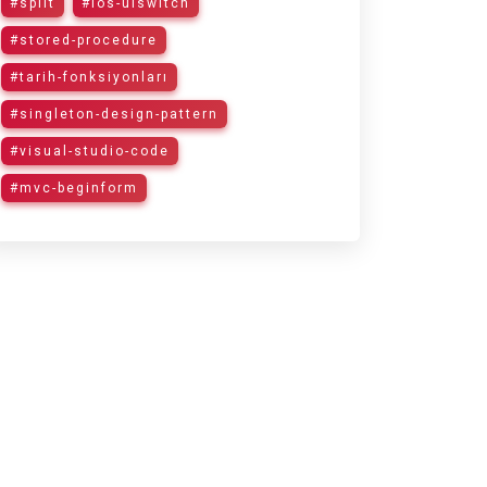
#split
#ios-uiswitch
#stored-procedure
#tarih-fonksiyonları
#singleton-design-pattern
#visual-studio-code
#mvc-beginform