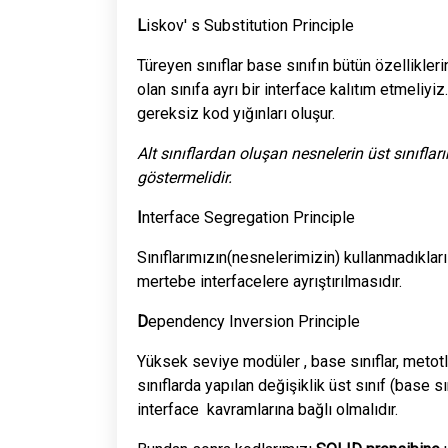
L
iskov' s Substitution Principle
Türeyen sınıflar base sınıfın bütün özellikler
olan sınıfa ayrı bir interface kalıtım etmeliy
gereksiz kod yığınları oluşur.
Alt sınıflardan oluşan nesnelerin üst sınıflar
göstermelidir.
I
nterface Segregation Principle
Sınıflarımızın(nesnelerimizin) kullanmadıklar
mertebe interfacelere ayrıştırılmasıdır.
D
ependency Inversion Principle
Yüksek seviye modüler , base sınıflar, metotlar
sınıflarda yapılan değişiklik üst sınıf (base s
interface kavramlarına bağlı olmalıdır.