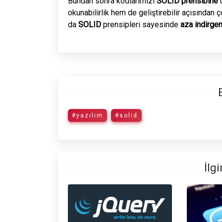
Bundan sonra kodlarımızı
SOLID prensibine
u
okunabilirlik hem de geliştirebilir açısından ç
da
SOLID
prensipleri sayesinde
aza indirge
#yazılım
#solid
İlgi