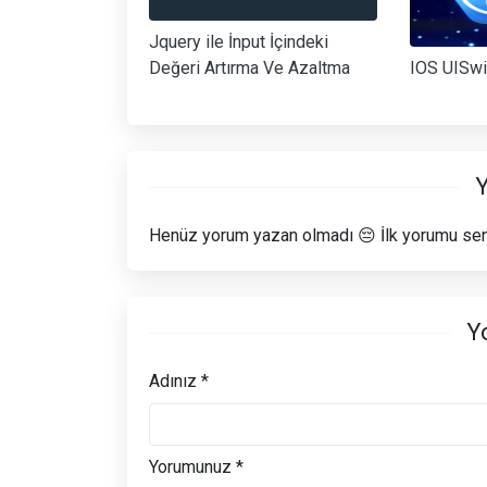
Jquery ile İnput İçindeki
IOS UISwi
Değeri Artırma Ve Azaltma
Y
Henüz yorum yazan olmadı 😔 İlk yorumu sen
Y
Adınız *
Yorumunuz *