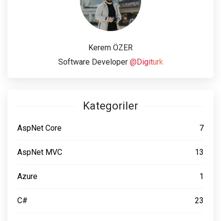
Kerem ÖZER
Software Developer
@Digiturk
Kategoriler
AspNet Core
7
AspNet MVC
13
Azure
1
C#
23