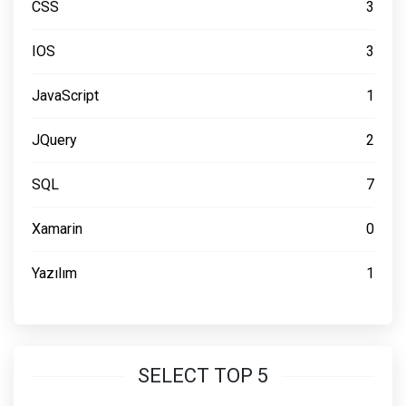
CSS
3
IOS
3
JavaScript
1
JQuery
2
SQL
7
Xamarin
0
Yazılım
1
SELECT TOP 5