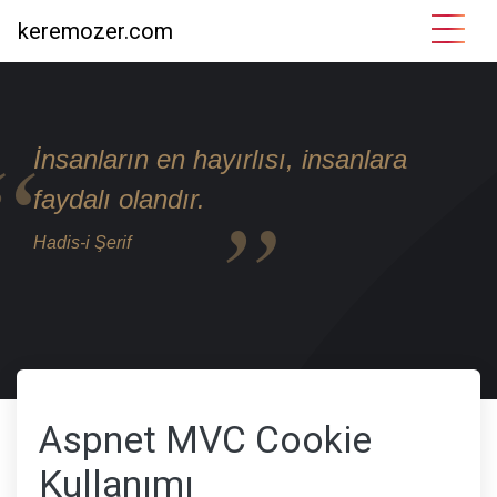
keremozer.com
İnsanların en hayırlısı, insanlara
faydalı olandır.
Hadis-i Şerif
Aspnet MVC Cookie
Kullanımı