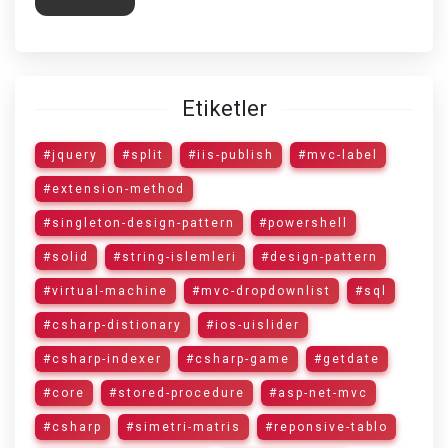
Etiketler
#jquery
#split
#iis-publish
#mvc-label
#extension-method
#singleton-design-pattern
#powershell
#solid
#string-islemleri
#design-pattern
#virtual-machine
#mvc-dropdownlist
#sql
#csharp-distionary
#ios-uislider
#csharp-indexer
#csharp-game
#getdate
#core
#stored-procedure
#asp-net-mvc
#csharp
#simetri-matris
#reponsive-tablo