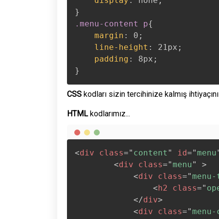
display
:
 none
;
}
.menu-content p
{
margin
:
 0
;
line-height
:
 21px
;
padding
:
 8px
;
}
CSS
kodları sizin tercihinize kalmış ihtiyaçın
HTML
kodlarımız...
<
div
class
=
"
content
"
id
=
"
menu
<
div
class
=
"
menu
"
>
<
div
class
=
"
menu-
<
h2
class
=
"
op
</
div
>
<
div
class
=
"
menu-