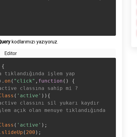
Query
kodlarımızı yazıyoruz.
{
a tıklandığında işlem yap
)
.
on
(
"click"
,
function
(
)
{
active classına sahip mi ?
Class
(
'active'
)
)
{
active classını sil yukarı kaydır
şlem açık olan menuye tıklandığında
Class
(
'active'
)
;
.
slideUp
(
200
)
;