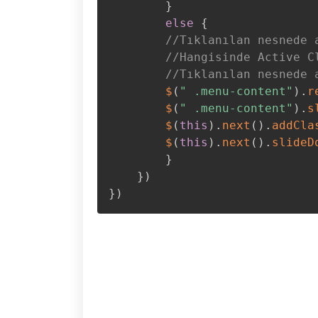
}
else
{
//Tıklanılan nesnede 
//Hangisinde Active C
//Tıklanılan nesnede 
$
(
" .menu-content"
)
.
r
$
(
" .menu-content"
)
.
s
$
(
this
)
.
next
(
)
.
addCla
$
(
this
)
.
next
(
)
.
slideD
}
}
)
}
)