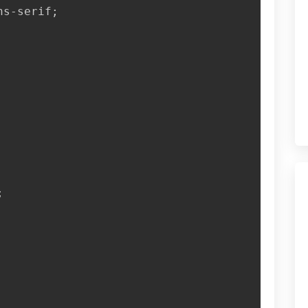
ns-serif
;
;