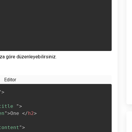
ıza göre düzenleyebilirsiniz.
"
>
title 
"
>
en
"
>
One 
</
h2
>
content
"
>