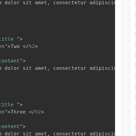
m dolor sit amet, consectetur adipiscing elit
title 
"
>
en
"
>
Two 
</
h2
>
content
"
>
m dolor sit amet, consectetur adipiscing elit
title 
"
>
en
"
>
Three 
</
h2
>
content
"
>
m dolor sit amet, consectetur adipiscing elit