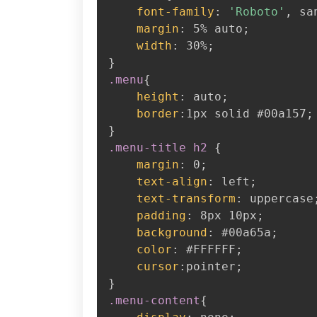
font-family
:
'Roboto'
,
 sa
margin
:
 5% auto
;
width
:
 30%
;
}
.menu
{
height
:
 auto
;
border
:
1px solid #00a157
;
}
.menu-title h2
{
margin
:
 0
;
text-align
:
 left
;
text-transform
:
 uppercase
padding
:
 8px 10px
;
background
:
 #00a65a
;
color
:
 #FFFFFF
;
cursor
:
pointer
;
}
.menu-content
{