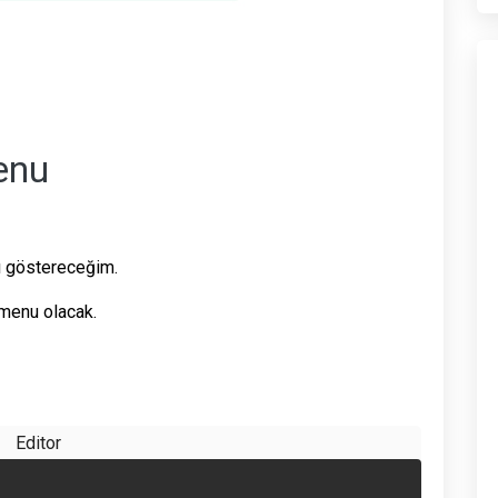
enu
ı göstereceğim.
 menu olacak.