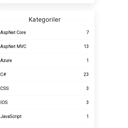
Kategoriler
AspNet Core
7
AspNet MVC
13
Azure
1
C#
23
CSS
3
IOS
3
JavaScript
1