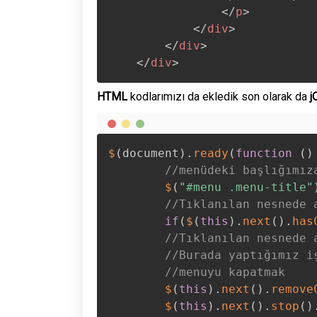
</
p
>
</
div
>
</
div
>
</
div
>
HTML
kodlarımızı da ekledik son olarak da
j
$
(
document
)
.
ready
(
function
(
)
//menüdeki başlığımız
$
(
"#menu .menu-title"
//Tıklanılan nesnede 
if
(
$
(
this
)
.
next
(
)
.
has
//Tıklanılan nesnede 
//Burada yaptığımız i
//menuyu kapatmak 
$
(
this
)
.
next
(
)
.
remove
$
(
this
)
.
next
(
)
.
stop
(
)