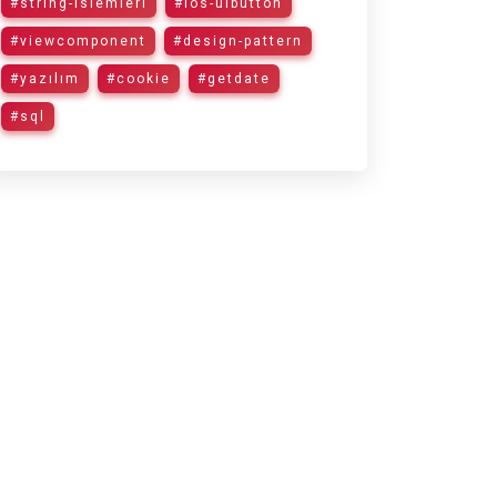
#string-islemleri
#ios-uibutton
#viewcomponent
#design-pattern
#yazılım
#cookie
#getdate
#sql