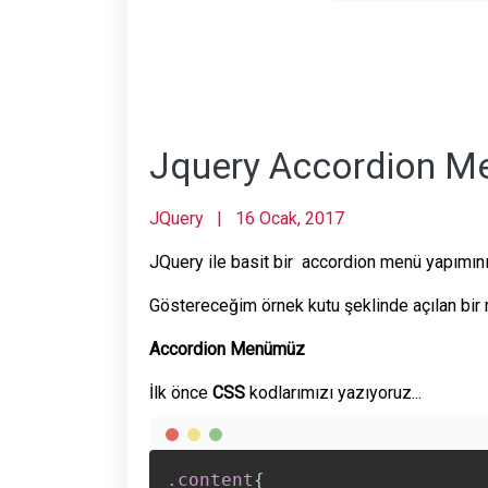
Jquery Accordion M
JQuery
|
16 Ocak, 2017
JQuery ile basit bir accordion menü yapımın
Göstereceğim örnek kutu şeklinde açılan bir
Accordion Menümüz
İlk önce
CSS
kodlarımızı yazıyoruz...
.content
{