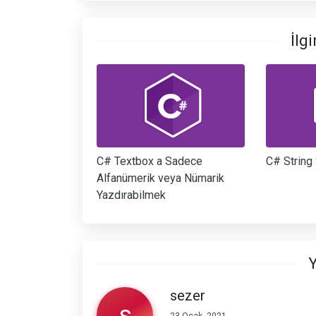
İlgi
C# Textbox a Sadece
C# String 
Alfanümerik veya Nümarik
Yazdırabilmek
Y
sezer
s