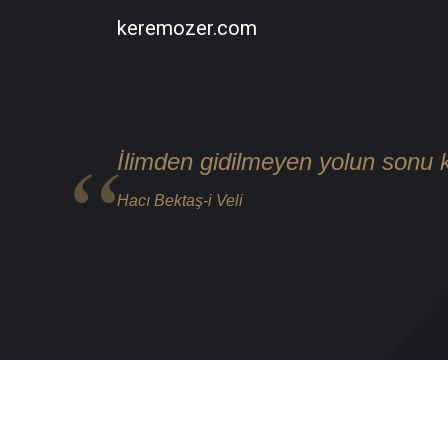
keremozer.com
İlimden gidilmeyen yolun sonu ka
Hacı Bektaş-i Veli