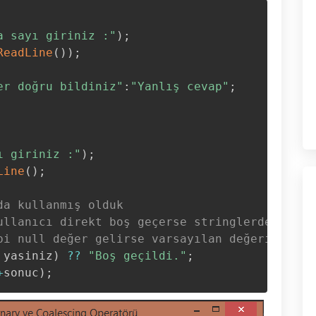
a sayı giriniz :"
)
;
ReadLine
(
)
)
;
er doğru bildiniz"
:
"Yanlış cevap"
;
ı giriniz :"
)
;
Line
(
)
;
da kullanmış olduk 
ullanıcı direkt boş geçerse stringlerde boş d
bi null değer gelirse varsayılan değeri yazdı
 yasiniz
)
??
"Boş geçildi."
;
+
sonuc
)
;