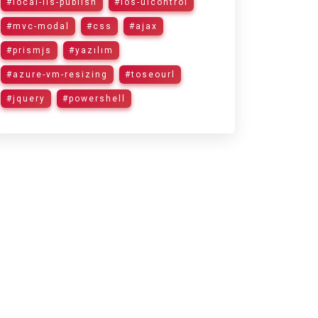
#local-iis-publish
#ios-uicontrol
#mvc-modal
#css
#ajax
#prismjs
#yazılım
#azure-vm-resizing
#toseourl
#jquery
#powershell