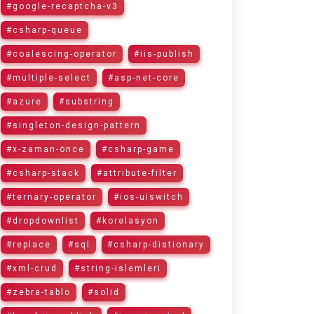
#google-recaptcha-v3
#csharp-queue
#coalescing-operator
#iis-publish
#multiple-select
#asp-net-core
#azure
#substring
#singleton-design-pattern
#x-zaman-önce
#csharp-game
#csharp-stack
#attribute-filter
#ternary-operator
#ios-uiswitch
#dropdownlist
#korelasyon
#replace
#sql
#csharp-distionary
#xml-crud
#string-islemleri
#zebra-tablo
#solid