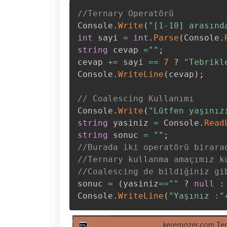
//Ternary Operatörü
Console
.
Write
(
"[1-10] arasınd
int
 sayi 
=
int
.
Parse
(
Console
.
string
 cevap 
=
""
;
cevap 
+=
 sayi 
==
7
?
"Tebrikl
Console
.
WriteLine
(
cevap
)
;
// Coalescing Kullanımı
Console
.
Write
(
"Lütfen yaşınız
string
 yasiniz 
=
 Console
.
Read
string
 sonuc 
=
""
;
//Burada iki operatörü birara
//Ternary kullanma amaçımız k
//Coalescing de bildiğiniz gi
sonuc 
=
(
yasiniz
==
""
?
null
:
Console
.
WriteLine
(
"Yaşınız :"