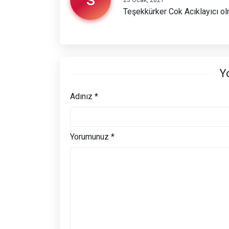
23 Ocak, 2021
Teşekkürker Cok Acıklayıcı o
Y
Adınız *
Yorumunuz *