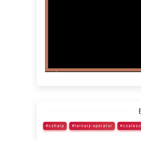
#csharp
#ternary-operator
#coalesc