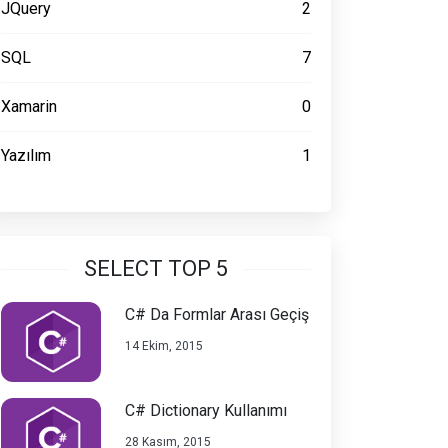
JQuery
2
SQL
7
Xamarin
0
Yazılım
1
SELECT TOP 5
C# Da Formlar Arası Geçiş
eğer bir karakter olduğudan
rır.
14 Ekim, 2015
C# Dictionary Kullanımı
28 Kasım, 2015