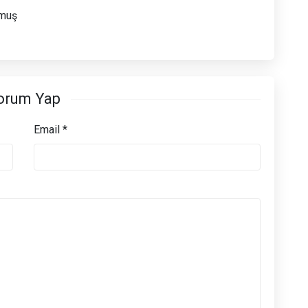
lmuş
orum Yap
Email *