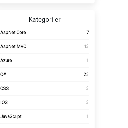
Kategoriler
AspNet Core
7
AspNet MVC
13
Azure
1
C#
23
CSS
3
IOS
3
JavaScript
1